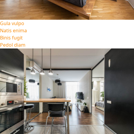
Gula vulpo
Natis enima
Binis fugit
Pedol diam