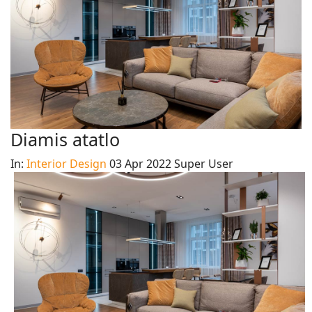
Diamis atatlo
In:
Interior Design
03 Apr 2022
Super User