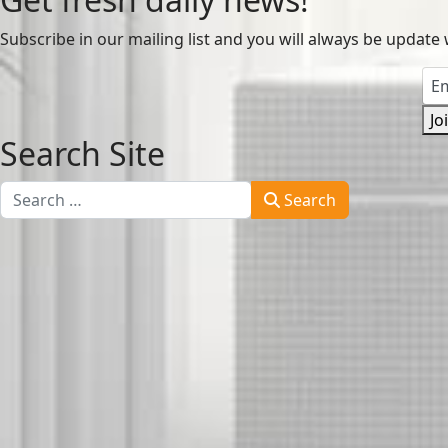
Subscribe in our mailing list and you will always be update 
Jo
Search Site
Search
Search