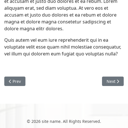
et accusam et justo duo dolores et ea rebum. Lorem
aliquyam erat, sed diam voluptua. At vero eos et
accusam et justo duo dolores et ea rebum et dolore
magna et dolore magna consetetur sadipscing et
dolore magna elitr dolores.
Quis autem vel eum iure reprehenderit qui in ea
voluptate velit esse quam nihil molestiae consequatur,
vel illum qui dolorem eum fugiat quo voluptas nulla?
Previous article: Horto mere magni
Next articl
Prev
Next
© 2026 site name. All Rights Reserved.