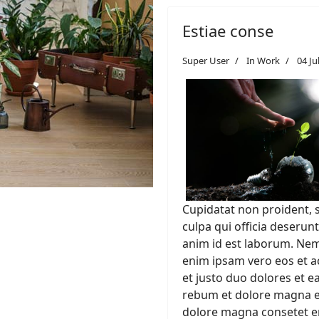
Estiae conse
Super User
In Work
04 Ju
Cupidatat non proident, s
culpa qui officia deserunt
anim id est laborum. Ne
enim ipsam vero eos et 
et justo duo dolores et e
rebum et dolore magna e
dolore magna consetet e