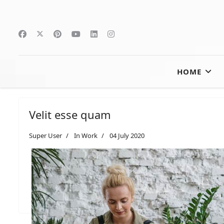
HOME
Velit esse quam
Super User
In Work
04 July 2020