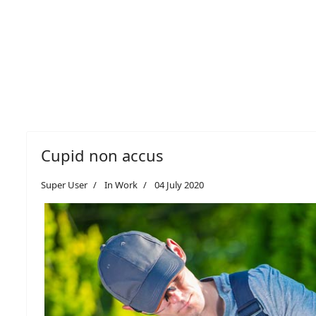
Cupid non accus
Super User
In Work
04 July 2020