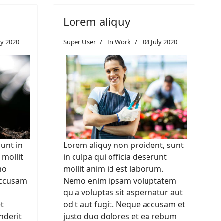
Lorem aliquy
ly 2020
Super User
In Work
04 July 2020
unt in
Lorem aliquy non proident, sunt
 mollit
in culpa qui officia deserunt
mo
mollit anim id est laborum.
accusam
Nemo enim ipsam voluptatem
a
quia voluptas sit aspernatur aut
t
odit aut fugit. Neque accusam et
nderit
justo duo dolores et ea rebum