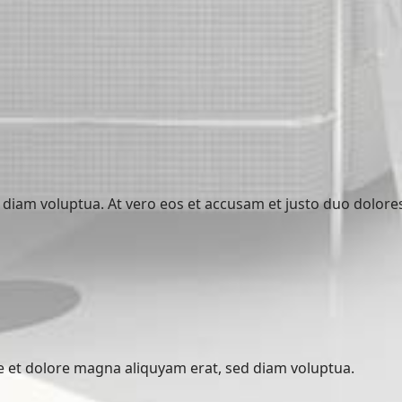
diam voluptua. At vero eos et accusam et justo duo dolore
 et dolore magna aliquyam erat, sed diam voluptua.