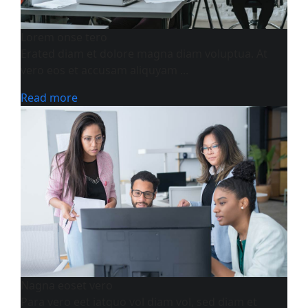
Lorem onse tero
Erated diam et dolore magna diam voluptua. At
vero eos et accusam aliquyam ...
Read more
Nagna eoset vero
Para vero eet iatquo vol diam vol, sed diam et