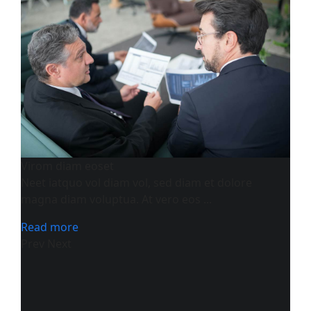
Virom diam eoset
Neet iatquo vol diam vol, sed diam et dolore
magna diam voluptua. At vero eos ...
Read more
Prev
Next