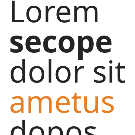
Lorem
secope
dolor sit
ametus
dopos