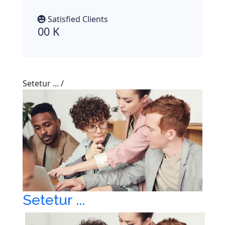
Satisfied Clients
00
K
Setetur ...
/
Setetur ...