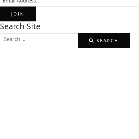
JOIN
Search Site
Search
SEARCH