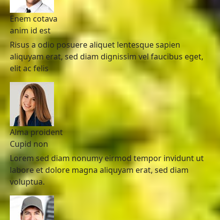
Enem cotava
anim id est
Risus a odio posuere aliquet lentesque sapien
aliquyam erat, sed diam dignissim vel faucibus eget,
elit ac felis
Alma proident
Cupid non
Lorem sed diam nonumy eirmod tempor invidunt ut
labore et dolore magna aliquyam erat, sed diam
voluptua.