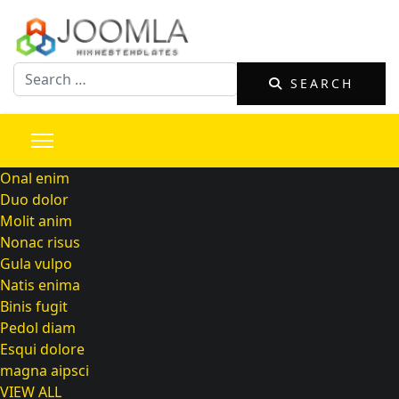
Search
SEARCH
Onal enim
Duo dolor
Molit anim
Nonac risus
Gula vulpo
Natis enima
Binis fugit
Pedol diam
Esqui dolore
magna aipsci
VIEW ALL