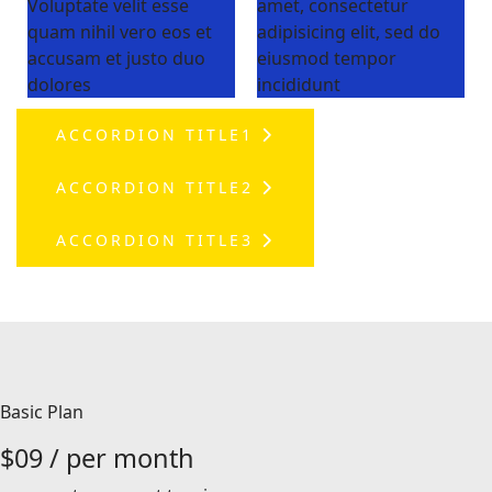
Voluptate velit esse
amet, consectetur
quam nihil vero eos et
adipisicing elit, sed do
accusam et justo duo
eiusmod tempor
dolores
incididunt
ACCORDION TITLE1
ACCORDION TITLE2
ACCORDION TITLE3
Basic Plan
$
09
/ per month