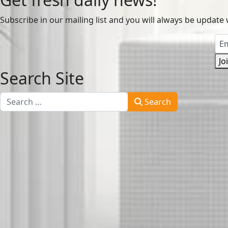
Subscribe in our mailing list and you will always be update 
Jo
Search Site
Search
Search